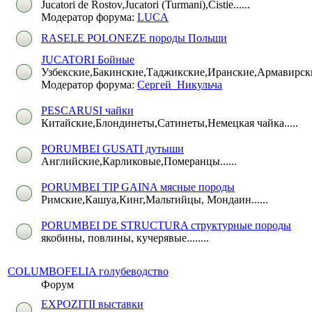
Jucatori de Rostov,Jucatori (Turmani),Cistie......
Модератор форума:
LUCA
RASELE POLONEZE породы Польши
JUCATORI Бойные
Узбекские,Бакинские,Таджикские,Иранские,Армавирск
Модератор форума:
Сергей_Никульча
PESCARUSI чайки
Китайские,Блондинеты,Сатинеты,Немецкая чайка.....
PORUMBEI GUSATI дутыши
Английские,Карликовые,Померанцы......
PORUMBEI TIP GAINA мясные породы
Римские,Кашуа,Кинг,Мальтийцы, Мондаин......
PORUMBEI DE STRUCTURA структурные породы
якобины, повлины, кучерявые........
COLUMBOFELIA голубеводство
Форум
EXPOZITII выставки