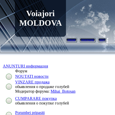
Voiajori
MOLDOVA
главная
регистрация
вход
ANUNTURI информация
Форум
NOUTATI новости
VINZARE продажа
обьявления о продаже голубей
Модератор форума:
Mihai_Botosan
CUMPARARE покупка
обьявления о покупке голубей
Porumbei pripasiti