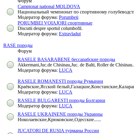
Форум
Campionat national MOLDOVA
Национальный чемпионат по спортивному голубеводст
Модератор форума:
Porumbeii
PORUMBEI VOIAJORI спортивные
Discutii despre sportul columbofil.
Модератор форума:
Extravladut
RASE породы
Форум
RASELE BASARABENE бессарабские породы
Akkermani,Juc.de Chisinau,Juc. de Balti, Roller de Chisinau...
Модератор форума:
LUCA
RASELE ROMANESTI породы Румынии
Краёвские,Ясский белый,Галацкие,Констанские,Каларашск
Модератор форума:
LUCA
RASELE BULGARESTI породы Болгарии
Модератор форума:
LUCA
RASELE UKRAINENE породы Украины
Николаевские,Крюковские,Одесские......
JUCATORI DE RUSIA турманы России