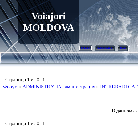
Voiajori
MOLDOVA
главная
регистрация
вход
Страница
1
из
0
1
Форум
»
ADMINISTRATIA администрация
»
INTREBARI CATR
В данном фо
Страница
1
из
0
1