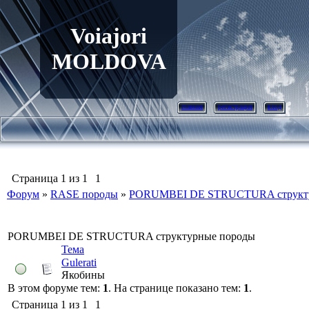
Voiajori
MOLDOVA
главная
регистрация
вход
Страница
1
из
1
1
Форум
»
RASE породы
»
PORUMBEI DE STRUCTURA структу
PORUMBEI DE STRUCTURA структурные породы
Тема
Gulerati
Якобины
В этом форуме тем:
1
. На странице показано тем:
1
.
Страница
1
из
1
1