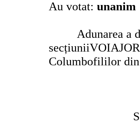
Au votat:
unanim
Adunarea a delega
secțiuniiVOIAJO
Columbofililor di
Secretaru