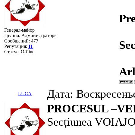
Pre
Генерал-майор
Группа: Администраторы
Сообщений:
477
Sec
Репутация:
11
Статус:
Offline
Arb
Дата: Воскресень
LUCA
PROCESUL –VE
Secțiunea VOIA