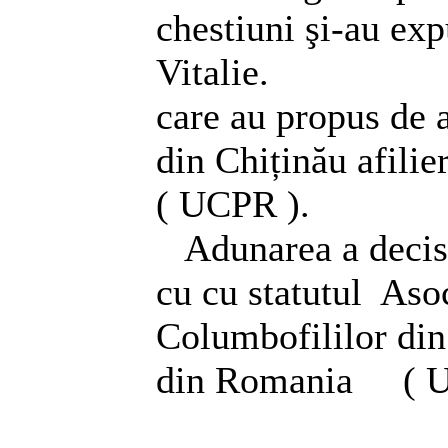
chestiuni şi-au ex
Vitalie.
care au propus de 
din Chiținău afili
( UCPR ).
Adunarea a decis 
cu cu statutul Asoc
Columbofililor din
din Romania ( U