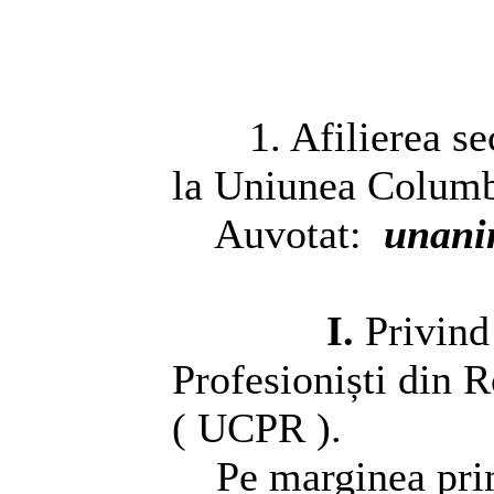
1. Afilierea s
la Uniunea Columbo
Auvotat:
unan
I.
Privind
Profesioniști din 
( UCPR ).
Pe marginea pri