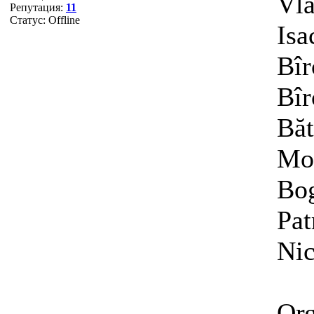
Vl
Репутация:
11
Статус:
Offline
Isa
Bîr
Bîr
Băt
Mod
Bog
Pat
Nic
Org