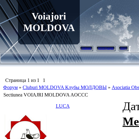
Voiajori
MOLDOVA
главная
регистрация
вход
Страница
1
из
1
1
Форум
»
Cluburi MOLDOVA Клубы МОЛДОВЫ
»
Asociatia Obs
Sectiunea VOIAJRI MOLDOVA AOCCC
Дат
LUCA
Me