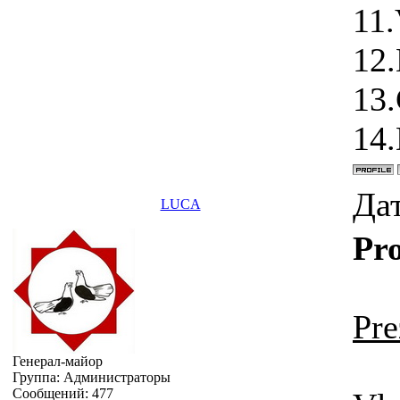
11
12
13
14
Дат
LUCA
Pro
Pre
Генерал-майор
Группа: Администраторы
Сообщений:
477