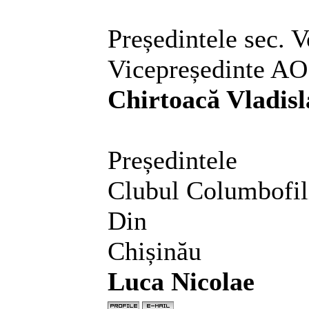
Președintele sec. 
Vicepr
Chirtoacă Vladisl
Președintele
Clubul Columbofil
Din
Ch
Luca Nicolae