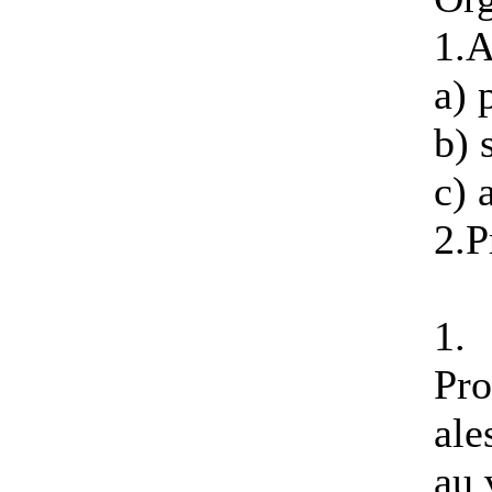
1.A
a) 
b) 
c) 
2.P
1.
Pro
ale
au 