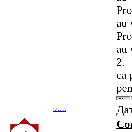
Pro
au 
Pro
au 
2.
ca 
pen
Дат
LUCA
Co