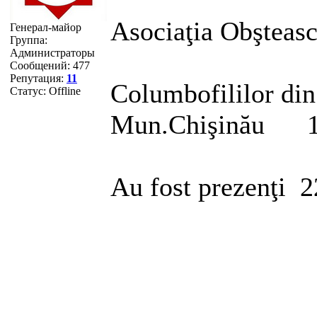
Asociaţia Obşteas
Генерал-майор
Группа:
Администраторы
Club
Сообщений:
477
Репутация:
11
Columbofililor din
Статус:
Offline
Mun.Chişinău
Au fost prezenţi 
Preşedin
Secre