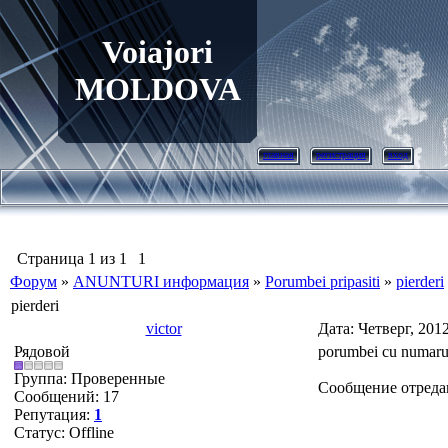
Voiajori
MOLDOVA
главная
регистрация
вход
Страница
1
из
1
1
Форум
»
ANUNTURI информация
»
Porumbei pripasiti
»
pierderi
pierderi
victor
Дата: Четверг, 201
Рядовой
porumbei cu numaru
Группа: Проверенные
Сообщение отреда
Сообщений:
17
Репутация:
1
Статус:
Offline