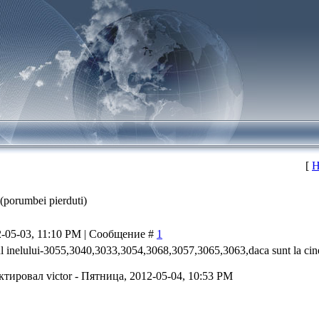
[
Н
(porumbei pierduti)
2-05-03, 11:10 PM | Сообщение #
1
l inelului-3055,3040,3033,3054,3068,3057,3065,3063,daca sunt la 
ктировал
victor
-
Пятница, 2012-05-04, 10:53 PM