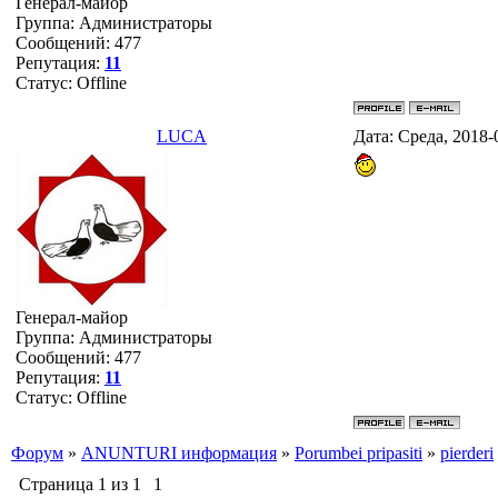
Генерал-майор
Группа: Администраторы
Сообщений:
477
Репутация:
11
Статус:
Offline
LUCA
Дата: Среда, 2018-
Генерал-майор
Группа: Администраторы
Сообщений:
477
Репутация:
11
Статус:
Offline
Форум
»
ANUNTURI информация
»
Porumbei pripasiti
»
pierderi
Страница
1
из
1
1