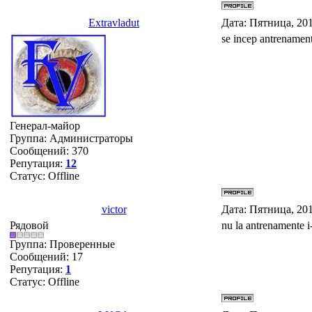
Extravladut
Дата: Пятница, 20
se incep antrenament
Генерал-майор
Группа: Администраторы
Сообщений:
370
Репутация:
12
Статус:
Offline
victor
Дата: Пятница, 20
Рядовой
nu la antrenamente i
Группа: Проверенные
Сообщений:
17
Репутация:
1
Статус:
Offline