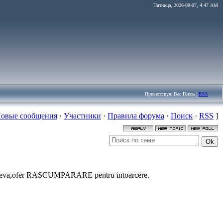
Пятница, 2026-08-07, 4:47 AM
Приветствую Вас
Гость
|
RSS
овые сообщения
·
Участники
·
Правила форума
·
Поиск
·
RSS
]
cineva,ofer RASCUMPARARE pentru intoarcere.