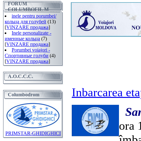
FORUM
COLUMBOFIL M
inele pentru porumbei/
кольца для голубей
(13)
[
VINZARE продажа
]
Inele personalizate -
именные кольца
(7)
[
VINZARE продажа
]
Porumbei voiajori -
Спортивные голуби
(4)
[
VINZARE продажа
]
A.O.C.C.C.
Inbarcarea et
Columbodrom
Sa
ora 
PRIMSTAR-GHIDIGHICI
îmba