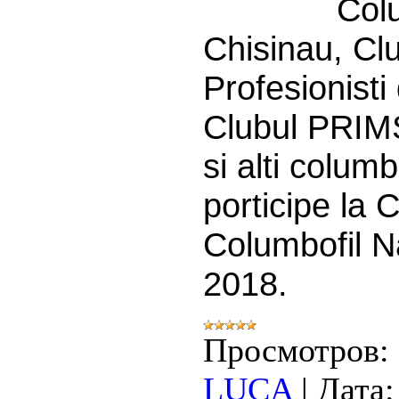
Colu
Chisinau, Cl
Profesionisti
Clubul PRI
si alti columbo
porticipe la 
Columbofil N
2018.
Просмотров:
LUCA
|
Дата: