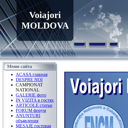
Voiajori
MOLDOVA
главная
регистрация
вход
Меню сайта
ACASA главная
DESPRE NOI
CAMPIONAT
NATIONAL
GALERIE фото
IN VIZITA в гостях
ARTICOLE статьи
FORUM форум
ANUNTURI
объявления
MESAJE гостевая