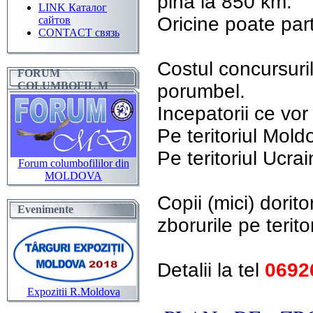
pina la 850 km.
LINK Каталог
Oricine poate part
сайтов
CONTACT связь
Costul concursuri
FORUM
COLUMBOFIL M
porumbel.
Incepatorii ce vo
Pe teritoriul Mold
Pe teritoriul Ucra
Forum columbofililor din
MOLDOVA
Copii (mici) dorit
Evenimente
zborurile pe terito
Detalii la tel
0692
Expozitii R.Moldova