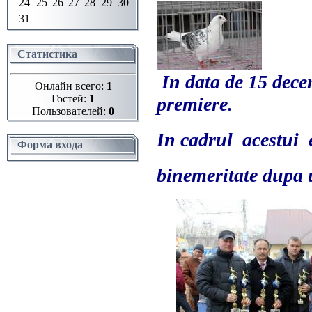
24
25
26
27
28
29
30
31
Статистика
In data de 15 decem
Онлайн всего:
1
Гостей:
1
premiere.
Пользователей:
0
In cadrul acestui 
Форма входа
binemeritate dupa