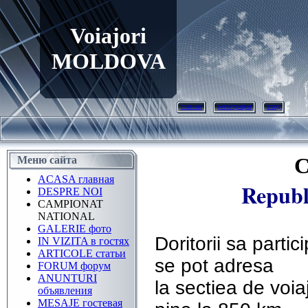
Voiajori
MOLDOVA
главная
регистрация
вход
C
Меню сайта
ACASA главная
Republ
DESPRE NOI
CAMPIONAT
NATIONAL
GALERIE фото
Doritorii sa partic
IN VIZITA в гостях
ARTICOLE статьи
se pot adresa
FORUM форум
ANUNTURI
la sectiea de voia
объявления
MESAJE гостевая