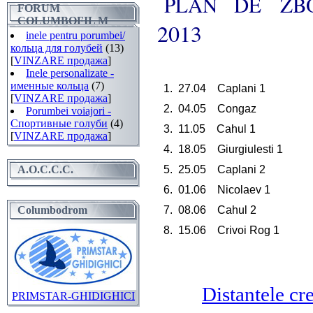
PLAN
DE
ZB
FORUM
COLUMBOFIL M
2013
inele pentru porumbei/
кольца для голубей
(13)
[
VINZARE продажа
]
Inele personalizate -
именные кольца
(7)
1.
27.04
Caplani 1
[
VINZARE продажа
]
2. 04.05 Congaz
Porumbei voiajori -
Спортивные голуби
(4)
3. 11.05 Cahul 1
[
VINZARE продажа
]
4. 18.05
Giurgiulesti 1
A.O.C.C.C.
5. 25.05 Caplani 2
6. 01.06 Nicolaev 1
Columbodrom
7. 08.06 Cahul 2
8. 15.06 Crivoi Rog 1
Distantele cre
PRIMSTAR-GHIDIGHICI