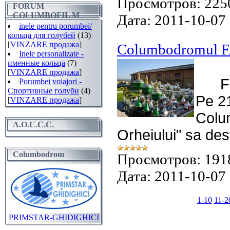
Просмотров:
225
FORUM
COLUMBOFIL M
Дата:
2011-10-07
inele pentru porumbei/
кольца для голубей
(13)
[
VINZARE продажа
]
Columbodromul
Inele personalizate -
именные кольца
(7)
[
VINZARE продажа
]
F
Porumbei voiajori -
Спортивные голуби
(4)
Pe 2
[
VINZARE продажа
]
Colu
A.O.C.C.C.
Orheiului" sa de
Columbodrom
Просмотров:
191
Дата:
2011-10-07
1-10
11-2
PRIMSTAR-GHIDIGHICI