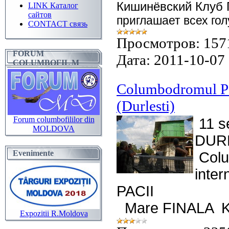
Кишинёвский Клуб
LINK Каталог
сайтов
приглашает всех гол
CONTACT связь
Просмотров:
157
FORUM
Дата:
2011-10-07
COLUMBOFIL M
Columbodromul
(Durlesti)
Forum columbofililor din
11 s
MOLDOVA
DUR
Evenimente
Colu
inte
PACII
Mare FINALA K
Expozitii R.Moldova