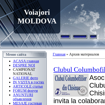
Voiajori
MOLDOVA
главная
регистрация
вход
Главная
»
Архив материалов
Меню сайта
ACASA главная
DESPRE NOI
Clubul Columbofil
CAMPIONAT
NATIONAL
Asoc
GALERIE фото
IN VIZITA в гостях
Clubu
ARTICOLE статьи
FORUM форум
Chis
ANUNTURI
объявления
invita la colabora
MESAJE гостевая