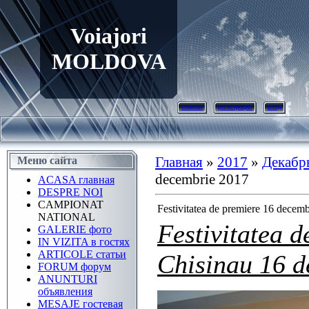
Voiajori
MOLDOVA
главная
регистрация
вход
Главная
»
2017
»
Декабр
Меню сайта
decembrie 2017
ACASA главная
DESPRE NOI
CAMPIONAT
Festivitatea de premiere 16 decem
NATIONAL
Festivitatea d
GALERIE фото
IN VIZITA в гостях
ARTICOLE статьи
Chisinau 16 
FORUM форум
ANUNTURI
объявления
MESAJE гостевая