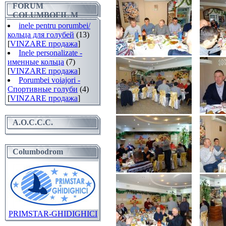
FORUM
COLUMBOFIL M
inele pentru porumbei/
кольца для голубей
(13)
[
VINZARE продажа
]
Inele personalizate -
именные кольца
(7)
[
VINZARE продажа
]
Porumbei voiajori -
Спортивные голуби
(4)
[
VINZARE продажа
]
A.O.C.C.C.
Columbodrom
PRIMSTAR-GHIDIGHICI