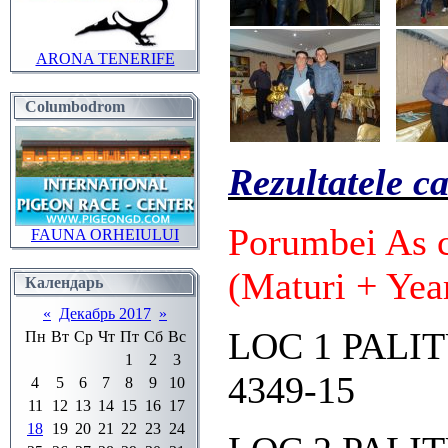
ARONA TENERIFE
Columbodrom
Rezultatele c
Porumbei As c
FAUNA ORHEIULUI
(Maturi + Year
Календарь
«
Декабрь 2017
»
LOC 1 PALI
Пн
Вт
Ср
Чт
Пт
Сб
Вс
1
2
3
4349-15
4
5
6
7
8
9
10
11
12
13
14
15
16
17
18
19
20
21
22
23
24