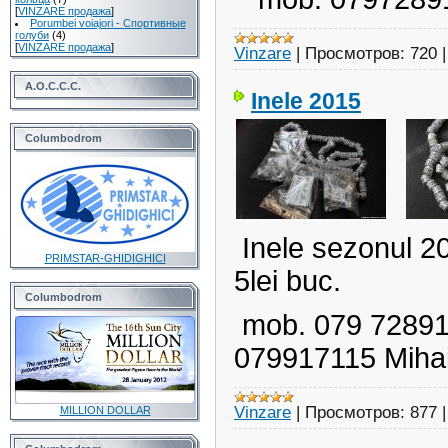
[
VINZARE продажа
]
Porumbei voiajori - Спортивные
голуби
(4)
[
VINZARE продажа
]
Vinzare
|
Просмотров:
720
A.O.C.C.C.
Inele 2015
Columbodrom
Inele sezonul 20
PRIMSTAR-GHIDIGHICI
5lei buc.
Columbodrom
mob. 079 728
079917115 Miha
Vinzare
|
Просмотров:
877
MILLION DOLLAR