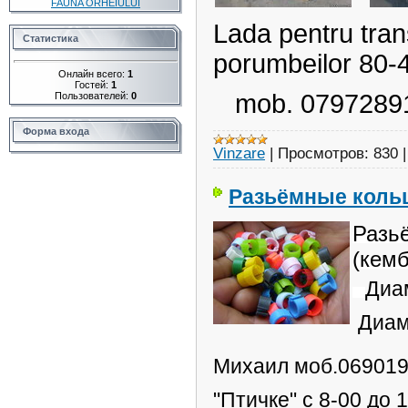
FAUNA ORHEIULUI
Lada pentru tran
Статистика
porumbeilor 80-
Онлайн всего:
1
Гостей:
1
mob. 07972891
Пользователей:
0
Форма входа
Vinzare
|
Просмотров:
830
Разьёмные коль
Разь
(кемб
Диа
Диам
Михаил моб.069019
"Птичке"
с 8-00 до 