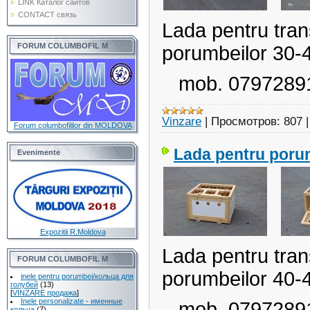
LINK Каталог сайтов
CONTACT связь
Lada pentru tran
FORUM COLUMBOFIL M
porumbeilor 30-
mob. 07972891
Vinzare
|
Просмотров:
807
Forum columbofililor din MOLDOVA
Lada pentru poru
Evenimente
Expozitii R.Moldova
Lada pentru tran
FORUM COLUMBOFIL M
porumbeilor 40-
inele pentru porumbei/кольца для
голубей
(13)
[
VINZARE продажа
]
Inele personalizate - именные
mob. 07972891
кольца
(7)