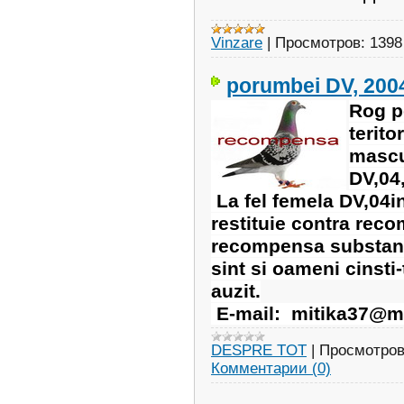
Vinzare
|
Просмотров:
1398
porumbei DV, 200
Rog pe
terito
mascu
DV,04,
La fel femela DV,04in
restituie contra rec
recompensa substanti
sint si oameni cinsti-
auzit.
E-mail: mitika37@ma
DESPRE TOT
|
Просмотров
Комментарии (0)