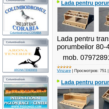
Columbodrom
Lada pentru poru
Columbodromul CORABIA
Lada pentru tran
Columbodrom
porumbeilor 80-
mob. 07972891
ARONA TENERIFE
Vinzare
|
Просмотров:
751
Columbodrom
Lada pentru poru